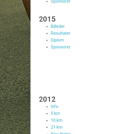
Sponsorer
2015
Billeder
Resultater
Diplom
Sponsorer
2012
Info
5 km
10 km
21 km