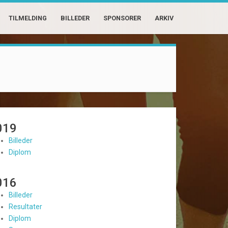
TILMELDING
BILLEDER
SPONSORER
ARKIV
019
Billeder
Diplom
016
Billeder
Resultater
Diplom