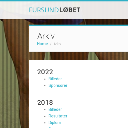
Arkiv
Home
/
Arkiv
2022
Billeder
Sponsorer
2018
Billeder
Resultater
Diplom