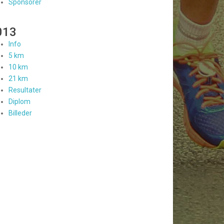
Sponsorer
013
Info
5 km
10 km
21 km
Resultater
Diplom
Billeder