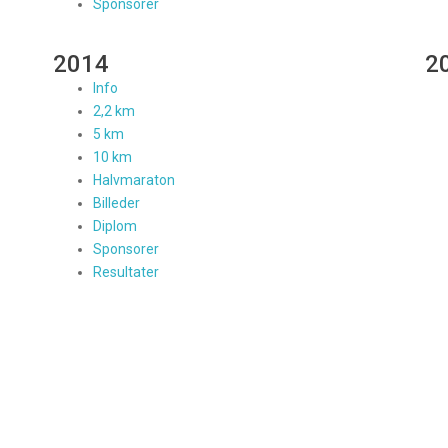
Sponsorer
2014
2
Info
2,2 km
5 km
10 km
Halvmaraton
Billeder
Diplom
Sponsorer
Resultater