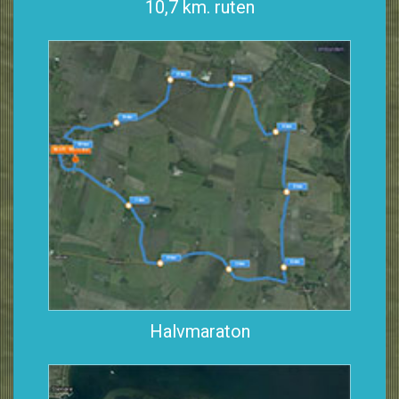
10,7 km. ruten
Halvmaraton