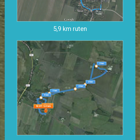
5,9 km ruten