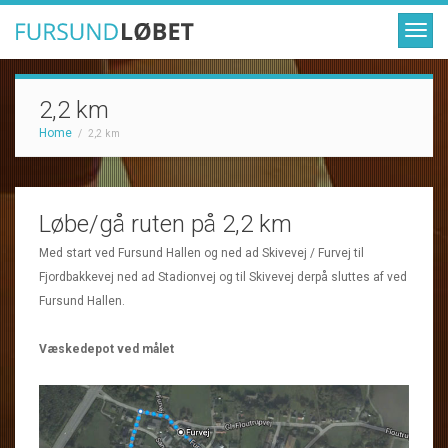
2,2 km
Home
/
2,2 km
Løbe/gå ruten på 2,2 km
Med start ved Fursund Hallen og ned ad Skivevej / Furvej til
Fjordbakkevej ned ad Stadionvej og til Skivevej derpå sluttes af ved
Fursund Hallen.
Væskedepot ved målet