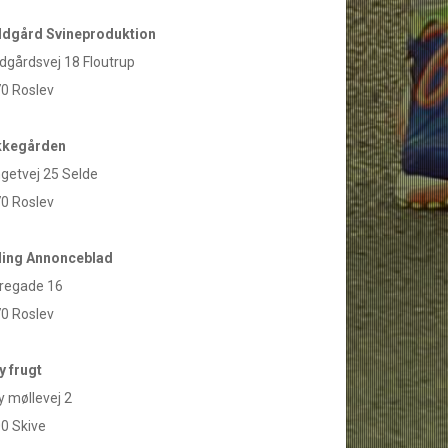
ldgård Svineproduktion
ldgårdsvej 18 Floutrup
0 Roslev
kkegården
getvej 25 Selde
0 Roslev
ling Annonceblad
regade 16
0 Roslev
y frugt
y møllevej 2
0 Skive