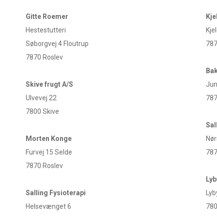
Gitte Roemer
Kje
Hestestutteri
Kje
Søborgvej 4 Floutrup
787
7870 Roslev
Ba
Skive frugt A/S
Jun
Ulvevej 22
787
7800 Skive
Sal
Morten Konge
Nør
Furvej 15 Selde
787
7870 Roslev
Lyb
Salling Fysioterapi
Lyb
Helsevænget 6
780