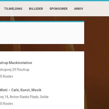
TILMELDING
BILLEDER
SPONSORER
ARKIV
utrup Maskinstation
utrupvej 29 Floutrup
0 Roslev
Winti – Café, Kunst, Musik
vej 14, Anton Rasks Plads, Selde
0 Roslev