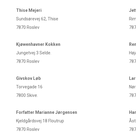
Thise Mejeri
Jet
Sundsørevej 62, Thise
Rim
7870 Roslev
787
Kjøwenhavner Kokken
Ren
Jungetvej 3 Selde.
Høj
7870 Roslev
78
Givskov Løb
Lar
Torvegade 16
Nør
7800 Skive.
787
Forfatter Marianne Jørgensen
Ha
Kjeldgårdsvej 18 Floutrup
Åst
7870 Roslev
787