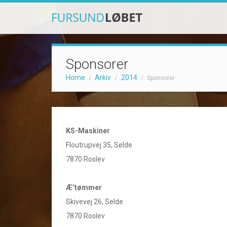
Sponsorer
Home
Arkiv
2014
/
/
/
Sponsorer
KS-Maskiner
Floutrupvej 35, Selde
7870 Roslev
Æ’tømmer
Skivevej 26, Selde
7870 Roslev