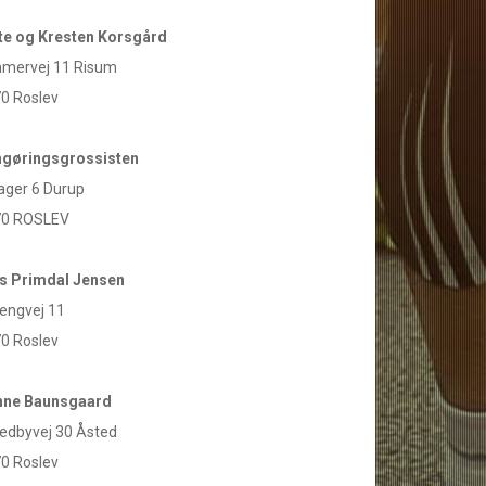
te og Kresten Korsgård
mervej 11 Risum
0 Roslev
gøringsgrossisten
ager 6 Durup
70 ROSLEV
s Primdal Jensen
engvej 11
0 Roslev
nne Baunsgaard
edbyvej 30 Åsted
0 Roslev