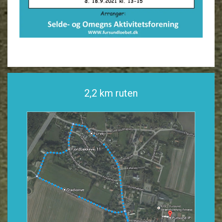
2,2 km ruten